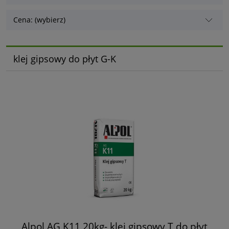
Cena: (wybierz)
klej gipsowy do płyt G-K
Alpol AG K11 20kg- klej gipsowy T do płyt