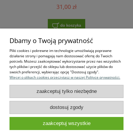
31,00 zł
do koszyka
Dbamy o Twoją prywatność
Pliki cookies i pokrewne im technologie umożliwiają poprawne
Zakupy
działanie strony i pomagają nam dostosować ofertę do Twoich
potrzeb. Możesz zaakceptować wykorzystanie przez nas wszystkich
tych plików i przejść do sklepu lub dostosować użycie plików do
Pomoc
swoich preferencji, wybierając opcję "Dostosuj zgody".
Więcej o plikach cookies przeczytasz w naszej Polityce prywatności.
Moje konto
zaakceptuj tylko niezbędne
Informacje
dostosuj zgody
P.H.U. WinBud Tadeusz Winnicki
Nieszawska 78,
87-720
| ul.
zaakceptuj wszystkie
Ciechocinek | woj. kujawsko-pomorskie | tel.:
54 283 32 93
| email:
sklep@winbud24.pl