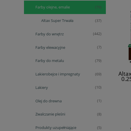
Farby olejne, emalie
(79)
Altax Super Trwała
(37)
Farby do wnętrz
(442)
Farby elewacyjne
(7)
Farby do metalu
(79)
Alta
Lakierobejce i impregnaty
(69)
0.2
Lakiery
(10)
Olej do drewna
(1)
Zwalczanie pleśni
(8)
Produkty uzupełniające
(5)