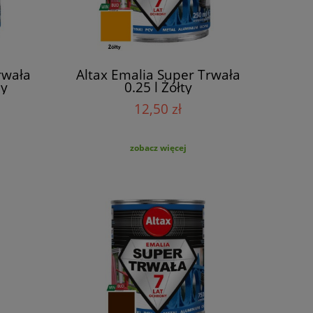
rwała
Altax Emalia Super Trwała
ny
0.25 l Żółty
12,50 zł
zobacz więcej