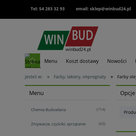
Tel: 54 283 32 93
email: sklep@winbud24.pl
Menu
Koszt dostawy
Nowości
»
»
Jesteś w:
Farby, lakiery, impregnaty
Farby ole
Menu
Opcje
Chemia Budowlana
(714)
Produ
Zmywacze, czyściki, sprzątanie
(63)