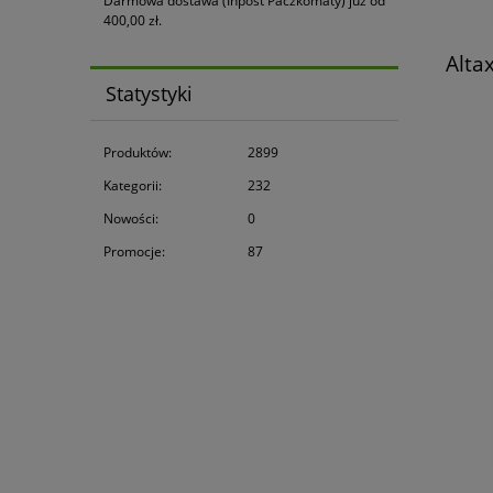
Darmowa dostawa (Inpost Paczkomaty) już od
400,00 zł.
Alta
Statystyki
Produktów:
2899
Kategorii:
232
Nowości:
0
Promocje:
87