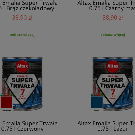
x Emalia Super Trwała
Altax Emalia Super T
5 l Brąz czekoladowy
0.75 l Czarny ma
38,90 zł
38,90 zł
zobacz więcej
zobacz więcej
x Emalia Super Trwała
Altax Emalia Super T
0.75 l Czerwony
0.75 l Lazur