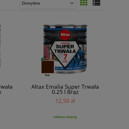
rwała
Altax Emalia Super Trwała
k
0.25 l Brąz
12,50 zł
zobacz więcej