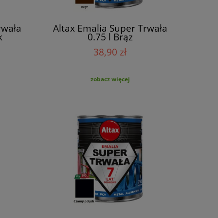
rwała
Altax Emalia Super Trwała
k
0.75 l Brąz
38,90 zł
zobacz więcej