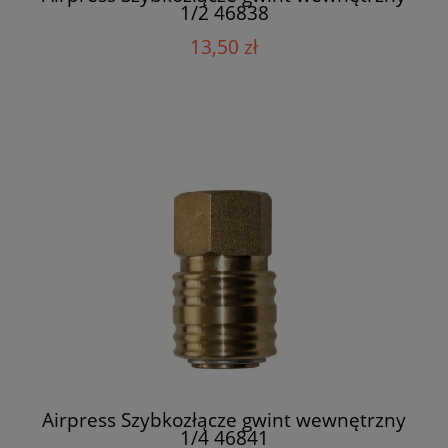
1/2 46838
13,50 zł
Airpress Szybkozłącze gwint wewnętrzny
1/4 46841