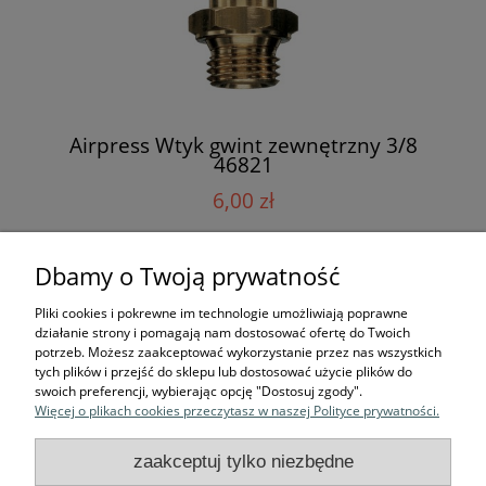
Airpress Wtyk gwint zewnętrzny 3/8
46821
6,00 zł
Dbamy o Twoją prywatność
Pliki cookies i pokrewne im technologie umożliwiają poprawne
Zakupy
działanie strony i pomagają nam dostosować ofertę do Twoich
potrzeb. Możesz zaakceptować wykorzystanie przez nas wszystkich
tych plików i przejść do sklepu lub dostosować użycie plików do
Pomoc
swoich preferencji, wybierając opcję "Dostosuj zgody".
Więcej o plikach cookies przeczytasz w naszej Polityce prywatności.
Moje konto
zaakceptuj tylko niezbędne
Informacje