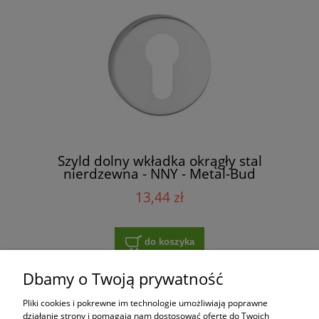
Szyld dolny wkładka okrągły stal
nierdzewna - NNY - Metal-Bud
13,44 zł
do koszyka
Dbamy o Twoją prywatność
Pliki cookies i pokrewne im technologie umożliwiają poprawne
Zakupy
działanie strony i pomagają nam dostosować ofertę do Twoich